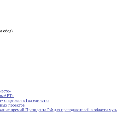
на обед)
месте»
ормАРТ»
» стартовал в Год единства
рных проектов
ание премий Президента РФ для преподавателей в области музы