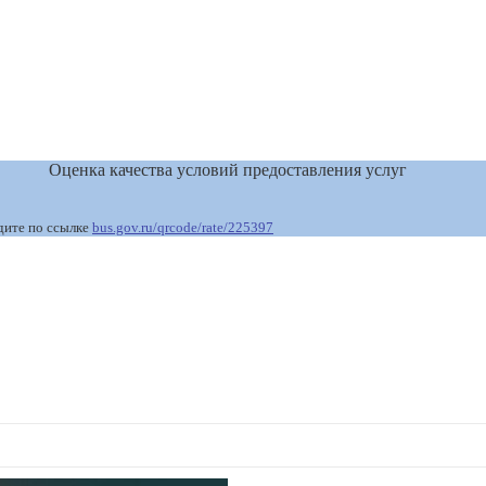
Оценка качества условий предоставления услуг
дите по ссылке
bus.gov.ru/qrcode/rate/225397