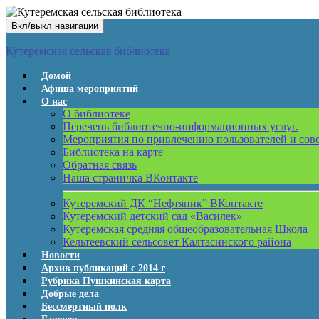
Вкл/выкл навигации
Кутеремская сельская библиотека
Домой
Афиша мероприятий
О нас
О библиотеке
Перечень библиотечно-информационных услуг.
Мероприятия по привлечению пользователей и сов
Библиотека на карте
Обратная связь
Наша страничка ВКонтакте
Кутеремский ДК “Нефтяник” ВКонтакте
Кутеремский детский сад «Василек»
Кутеремская средняя общеобразовательная Школа
Кельтеевский сельсовет Калтасинского района
Новости
Архив публикаций с 2014 г
Рубрика Пушкинская карта
Добрые дела
Бессмертный полк