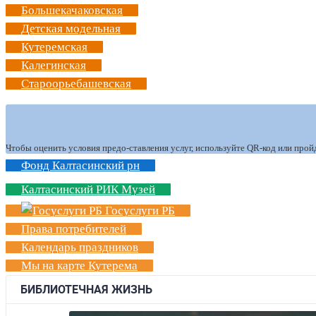
Большекачаковская
Детская модельная
Кутеремская
Калегинская
Староорьебашевская
Чтобы оценить условия предо-ставления услуг, используйте QR-код или прой
Фонд Калтасинский рн
Калтасинский РИК Музей
Госуслуги РБ
Права потребителей
Календарь праздников
Мы на карте Кутерема