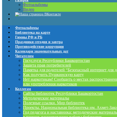
Галерея
Фотоальбомы
Видео
Фотоальбомы
Библиотека на карте
Гимны РФ и РБ
Праздники сегодня и завтра
Противодействие коррупции
Календари знаменательных дат
Читателям
Госуслуги Республики Башкортостан
Защита прав потребителей
Памятка для родителей “Безопасный интернет для д
Как получить Пушкинскую карту
Нет наркотикам! Сообщить о местах распространен
или употребления наркотиков
Коллегам
Сайты библиотек Республики Башкортостан
Методические материалы
Полезные ссылки. Мир библиотек
Проекты. Национальная библиотека им. Ахмет-Зак
Год педагога и наставника: методические материал
в помощь планированию работы библиотек