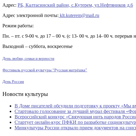
Адрес:
РБ, Калтасинский район, с.Кутерем, ул.Нефтяников д.6
Адрес электронной почты:
klt.kuterem@mail.ru
Режим работы:
Пн. – пт. с 9-00 ч. до 17 – 00 ч. (с 13- 00 ч. до 14- 00 ч. перерыв 
Выходной – суббота, воскресенье
День любви, семьи и верности
Фестиваль русской культуры “Русская матрёшка”
День России
Новости культуры
В Доме писателей обсудили подготовку к проекту «Мы в
Стартовало голосование за лучший мурал фестиваля «Ф
Всероссийский конкурс «Связующая нить народов России
Стартует онлайн-курс ПФКИ по разработке социокульту
Минкультуры России открыло прием документов на соиск