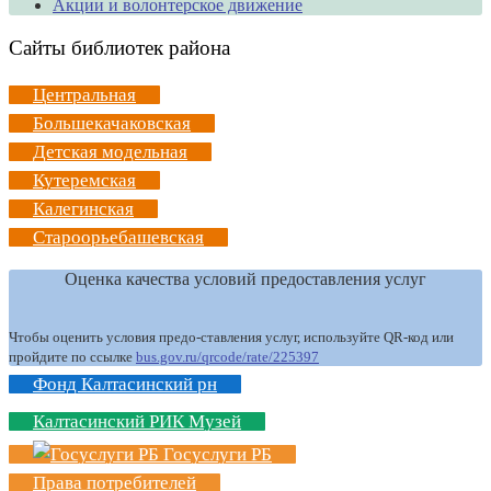
Акции и волонтерское движение
Сайты библиотек района
Центральная
Большекачаковская
Детская модельная
Кутеремская
Калегинская
Староорьебашевская
Оценка качества условий предоставления услуг
Чтобы оценить условия предо-ставления услуг, используйте QR-код или
пройдите по ссылке
bus.gov.ru/qrcode/rate/225397
Фонд Калтасинский рн
Калтасинский РИК Музей
Госуслуги РБ
Права потребителей