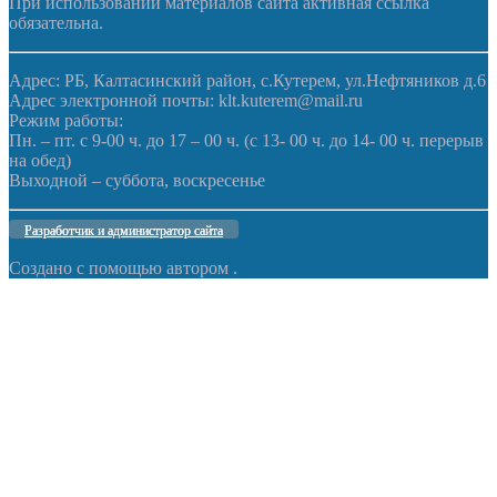
При использовании материалов сайта активная ссылка
обязательна.
Адрес: РБ, Калтасинский район, с.Кутерем, ул.Нефтяников д.6
Адрес электронной почты: klt.kuterem@mail.ru
Режим работы:
Пн. – пт. с 9-00 ч. до 17 – 00 ч. (с 13- 00 ч. до 14- 00 ч. перерыв
на обед)
Выходной – суббота, воскресенье
Разработчик и администратор сайта
Создано с помощью
автором
.