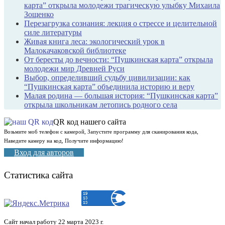
карта” открыла молодежи трагическую улыбку Михаила
Зощенко
Перезагрузка сознания: лекция о стрессе и целительной
силе литературы
Живая книга леса: экологический урок в
Малокачаковской библиотеке
От бересты до вечности: “Пушкинская карта” открыла
молодежи мир Древней Руси
Выбор, определивший судьбу цивилизации: как
“Пушкинская карта” объединила историю и веру
Малая родина — большая история: “Пушкинская карта”
открыла школьникам летопись родного села
QR код нашего сайта
Возьмите моб телефон с камерой, Запустите программу для сканирования кода,
Наведите камеру на код, Получите информацию!
Вход для авторов
Статистика сайта
Сайт начал работу 22 марта 2023 г.