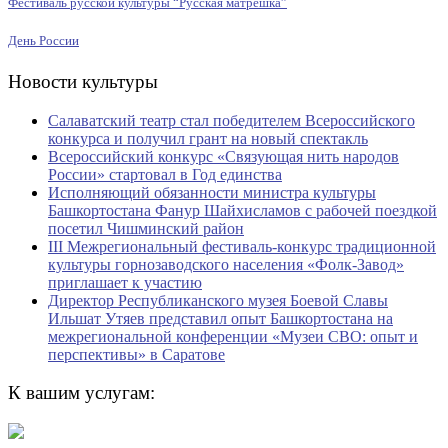
Фестиваль русской культуры “Русская матрёшка”
День России
Новости культуры
Салаватский театр стал победителем Всероссийского
конкурса и получил грант на новый спектакль
Всероссийский конкурс «Связующая нить народов
России» стартовал в Год единства
Исполняющий обязанности министра культуры
Башкортостана Фанур Шайхисламов с рабочей поездкой
посетил Чишминский район
III Межрегиональный фестиваль-конкурс традиционной
культуры горнозаводского населения «Фолк-Завод»
приглашает к участию
Директор Республиканского музея Боевой Славы
Ильшат Утяев представил опыт Башкортостана на
межрегиональной конференции «Музеи СВО: опыт и
перспективы» в Саратове
К вашим услугам: