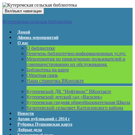
Вкл/выкл навигации
Кутеремская сельская библиотека
Домой
Афиша мероприятий
О нас
О библиотеке
Перечень библиотечно-информационных услуг.
Мероприятия по привлечению пользователей и
совершенствованию их обслуживания.
Библиотека на карте
Обратная связь
Наша страничка ВКонтакте
Кутеремский ДК “Нефтяник” ВКонтакте
Кутеремский детский сад «Василек»
Кутеремская средняя общеобразовательная Школа
Кельтеевский сельсовет Калтасинского района
Новости
Архив публикаций с 2014 г
Рубрика Пушкинская карта
Добрые дела