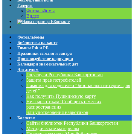
Бессмертный полк
Галерея
Фотоальбомы
Видео
Фотоальбомы
Библиотека на карте
Гимны РФ и РБ
Праздники сегодня и завтра
Противодействие коррупции
Календари знаменательных дат
Читателям
Госуслуги Республики Башкортостан
Защита прав потребителей
Памятка для родителей “Безопасный интернет для
детей”
Как получить Пушкинскую карту
Нет наркотикам! Сообщить о местах
распространения
или употребления наркотиков
Коллегам
Сайты библиотек Республики Башкортостан
Методические материалы
Полезные ссылки. Мир библиотек