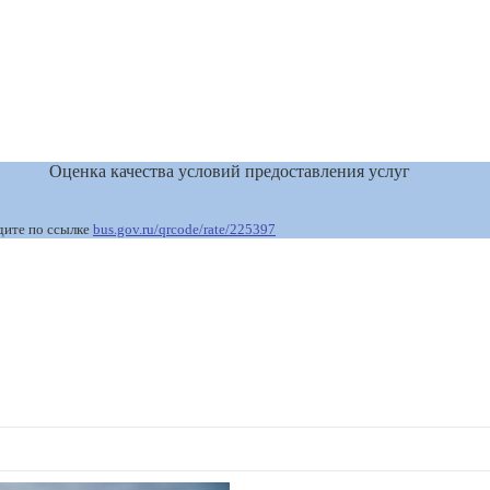
Оценка качества условий предоставления услуг
дите по ссылке
bus.gov.ru/qrcode/rate/225397