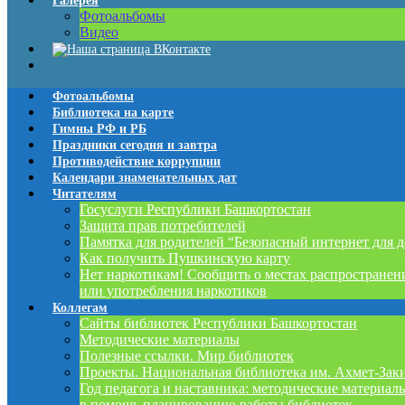
Галерея
Фотоальбомы
Видео
Фотоальбомы
Библиотека на карте
Гимны РФ и РБ
Праздники сегодня и завтра
Противодействие коррупции
Календари знаменательных дат
Читателям
Госуслуги Республики Башкортостан
Защита прав потребителей
Памятка для родителей “Безопасный интернет для д
Как получить Пушкинскую карту
Нет наркотикам! Сообщить о местах распространен
или употребления наркотиков
Коллегам
Сайты библиотек Республики Башкортостан
Методические материалы
Полезные ссылки. Мир библиотек
Проекты. Национальная библиотека им. Ахмет-Зак
Год педагога и наставника: методические материал
в помощь планированию работы библиотек