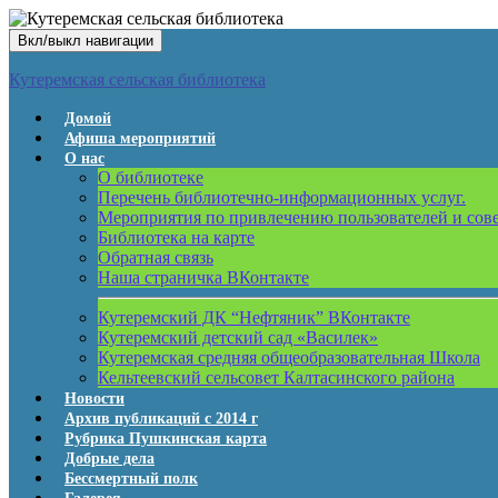
Вкл/выкл навигации
Кутеремская сельская библиотека
Домой
Афиша мероприятий
О нас
О библиотеке
Перечень библиотечно-информационных услуг.
Мероприятия по привлечению пользователей и сов
Библиотека на карте
Обратная связь
Наша страничка ВКонтакте
Кутеремский ДК “Нефтяник” ВКонтакте
Кутеремский детский сад «Василек»
Кутеремская средняя общеобразовательная Школа
Кельтеевский сельсовет Калтасинского района
Новости
Архив публикаций с 2014 г
Рубрика Пушкинская карта
Добрые дела
Бессмертный полк