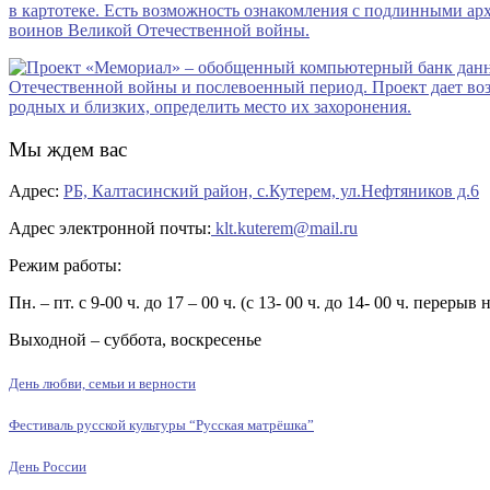
Мы ждем вас
Адрес:
РБ, Калтасинский район, с.Кутерем, ул.Нефтяников д.6
Адрес электронной почты:
klt.kuterem@mail.ru
Режим работы:
Пн. – пт. с 9-00 ч. до 17 – 00 ч. (с 13- 00 ч. до 14- 00 ч. перерыв 
Выходной – суббота, воскресенье
День любви, семьи и верности
Фестиваль русской культуры “Русская матрёшка”
День России