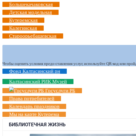
Большекачаковская
Детская модельная
Кутеремская
Калегинская
Староорьебашевская
Чтобы оценить условия предо-ставления услуг, используйте QR-код или прой
Фонд Калтасинский рн
Калтасинский РИК Музей
Госуслуги РБ
Права потребителей
Календарь праздников
Мы на карте Кутерема