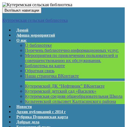
Вкл/выкл навигации
Кутеремская сельская библиотека
Домой
Афиша мероприятий
О нас
О библиотеке
Перечень библиотечно-информационных услуг.
Мероприятия по привлечению пользователей и
совершенствованию их обслуживания.
Библиотека на карте
Обратная связь
Наша страничка ВКонтакте
Кутеремский ДК “Нефтяник” ВКонтакте
Кутеремский детский сад «Василек»
Кутеремская средняя общеобразовательная Школа
Кельтеевский сельсовет Калтасинского района
Новости
Архив публикаций с 2014 г
Рубрика Пушкинская карта
Добрые дела