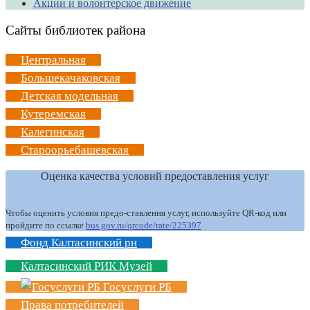
Акции и волонтерское движение
Сайты библиотек района
Центральная
Большекачаковская
Детская модельная
Кутеремская
Калегинская
Староорьебашевская
Оценка качества условий предоставления услуг
Чтобы оценить условия предо-ставления услуг, используйте QR-код или
пройдите по ссылке
bus.gov.ru/qrcode/rate/225397
Фонд Калтасинский рн
Калтасинский РИК Музей
Госуслуги РБ
Права потребителей