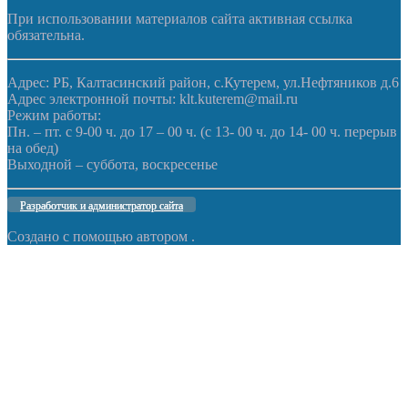
При использовании материалов сайта активная ссылка
обязательна.
Адрес: РБ, Калтасинский район, с.Кутерем, ул.Нефтяников д.6
Адрес электронной почты: klt.kuterem@mail.ru
Режим работы:
Пн. – пт. с 9-00 ч. до 17 – 00 ч. (с 13- 00 ч. до 14- 00 ч. перерыв
на обед)
Выходной – суббота, воскресенье
Разработчик и администратор сайта
Создано с помощью
автором
.