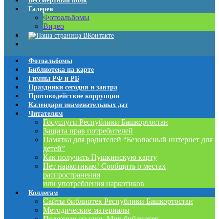
Бессмертный полк
Галерея
Фотоальбомы
Видео
Фотоальбомы
Библиотека на карте
Гимны РФ и РБ
Праздники сегодня и завтра
Противодействие коррупции
Календари знаменательных дат
Читателям
Госуслуги Республики Башкортостан
Защита прав потребителей
Памятка для родителей “Безопасный интернет для
детей”
Как получить Пушкинскую карту
Нет наркотикам! Сообщить о местах
распространения
или употребления наркотиков
Коллегам
Сайты библиотек Республики Башкортостан
Методические материалы
Полезные ссылки. Мир библиотек