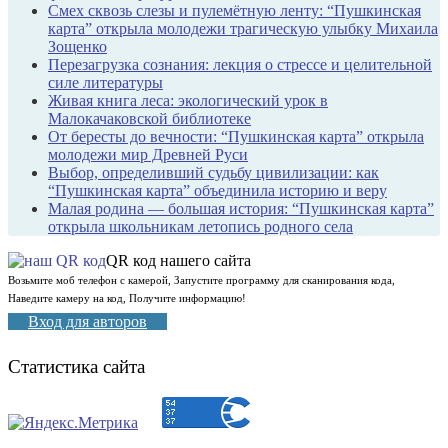
Смех сквозь слезы и пулемётную ленту: “Пушкинская
карта” открыла молодежи трагическую улыбку Михаила
Зощенко
Перезагрузка сознания: лекция о стрессе и целительной
силе литературы
Живая книга леса: экологический урок в
Малокачаковской библиотеке
От бересты до вечности: “Пушкинская карта” открыла
молодежи мир Древней Руси
Выбор, определивший судьбу цивилизации: как
“Пушкинская карта” объединила историю и веру
Малая родина — большая история: “Пушкинская карта”
открыла школьникам летопись родного села
QR код нашего сайта
Возьмите моб телефон с камерой, Запустите программу для сканирования кода,
Наведите камеру на код, Получите информацию!
Вход для авторов
Статистика сайта