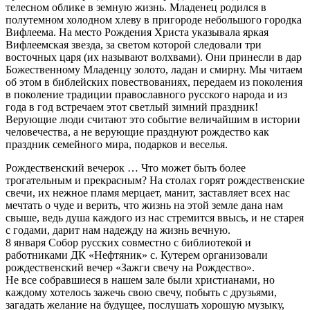
телесном облике в земную жизнь. Младенец родился в
полутемном холодном хлеву в пригороде небольшого городка
Вифлеема. На место Рождения Христа указывала яркая
Вифлеемская звезда, за светом которой следовали три
восточных царя (их называют волхвами). Они принесли в дар
Божественному Младенцу золото, ладан и смирну. Мы читаем
об этом в библейских повествованиях, передаем из поколения
в поколение традиции православного русского народа и из
года в год встречаем этот светлый зимний праздник!
Верующие люди считают это событие величайшим в истории
человечества, а не верующие празднуют рождество как
праздник семейного мира, подарков и веселья.
Рождественский вечерок … Что может быть более
трогательным и прекрасным? На столах горят рождественские
свечи, их нежное пламя мерцает, манит, заставляет всех нас
мечтать о чуде и верить, что жизнь на этой земле дана нам
свыше, ведь душа каждого из нас стремится ввысь, и не старея
с годами, дарит нам надежду на жизнь вечную.
8 января Собор русских совместно с библиотекой и
работниками ДК «Нефтяник» с. Кутерем организовали
рождественский вечер «Зажги свечу на Рождество».
Не все собравшиеся в нашем зале были христианами, но
каждому хотелось зажечь свою свечу, побыть с друзьями,
загадать желание на будущее, послушать хорошую музыку,