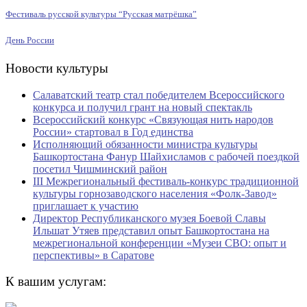
Фестиваль русской культуры “Русская матрёшка”
День России
Новости культуры
Салаватский театр стал победителем Всероссийского
конкурса и получил грант на новый спектакль
Всероссийский конкурс «Связующая нить народов
России» стартовал в Год единства
Исполняющий обязанности министра культуры
Башкортостана Фанур Шайхисламов с рабочей поездкой
посетил Чишминский район
III Межрегиональный фестиваль-конкурс традиционной
культуры горнозаводского населения «Фолк-Завод»
приглашает к участию
Директор Республиканского музея Боевой Славы
Ильшат Утяев представил опыт Башкортостана на
межрегиональной конференции «Музеи СВО: опыт и
перспективы» в Саратове
К вашим услугам: