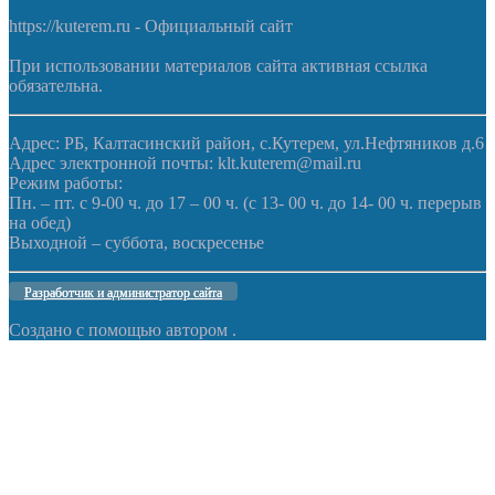
https://kuterem.ru - Официальный сайт
При использовании материалов сайта активная ссылка
обязательна.
Адрес: РБ, Калтасинский район, с.Кутерем, ул.Нефтяников д.6
Адрес электронной почты: klt.kuterem@mail.ru
Режим работы:
Пн. – пт. с 9-00 ч. до 17 – 00 ч. (с 13- 00 ч. до 14- 00 ч. перерыв
на обед)
Выходной – суббота, воскресенье
Разработчик и администратор сайта
Создано с помощью
автором
.