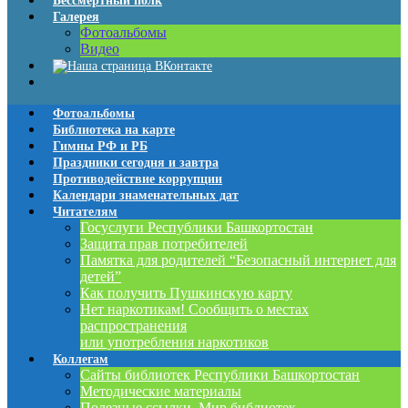
Бессмертный полк
Галерея
Фотоальбомы
Видео
Фотоальбомы
Библиотека на карте
Гимны РФ и РБ
Праздники сегодня и завтра
Противодействие коррупции
Календари знаменательных дат
Читателям
Госуслуги Республики Башкортостан
Защита прав потребителей
Памятка для родителей “Безопасный интернет для
детей”
Как получить Пушкинскую карту
Нет наркотикам! Сообщить о местах
распространения
или употребления наркотиков
Коллегам
Сайты библиотек Республики Башкортостан
Методические материалы
Полезные ссылки. Мир библиотек