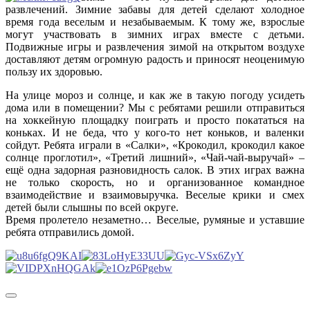
развлечений. Зимние забавы для детей сделают холодное
время года веселым и незабываемым. К тому же, взрослые
могут участвовать в зимних играх вместе с детьми.
Подвижные игры и развлечения зимой на открытом воздухе
доставляют детям огромную радость и приносят неоценимую
пользу их здоровью.
На улице мороз и солнце, и как же в такую погоду усидеть
дома или в помещении? Мы с ребятами решили отправиться
на хоккейную площадку поиграть и просто покататься на
коньках. И не беда, что у кого-то нет коньков, и валенки
сойдут. Ребята играли в «Салки», «Крокодил, крокодил какое
солнце проглотил», «Третий лишний», «Чай-чай-выручай» –
ещё одна задорная разновидность салок. В этих играх важна
не только скорость, но и организованное командное
взаимодействие и взаимовыручка. Веселые крики и смех
детей были слышны по всей округе.
Время пролетело незаметно… Веселые, румяные и уставшие
ребята отправились домой.