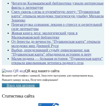
Читатели Калмашевской библиотеки узнали интересные
факты о литературе
Смех сквозь слезы и пулемётную ленту: “Пушкинская
карта” открыла молодежи трагическую улыбку Михаила
Зощенко
Перезагрузка сознания: лекция о стрессе и целительной
силе литературы
Живая книга леса: экологический урок в
Малокачаковской библиотеке
От бересты до вечности: “Пушкинская карта” открыла
молодежи мир Древней Руси
Выбор, определивший судьбу цивилизации: как
“Пушкинская карта” объединила историю и веру
Малая родина — большая история: “Пушкинская карта”
открыла школьникам летопись родного села
QR код нашего сайта
Возьмите моб телефон с камерой, Запустите программу для сканирования кода,
Наведите камеру на код, Получите информацию!
Вход для авторов
Статистика сайта