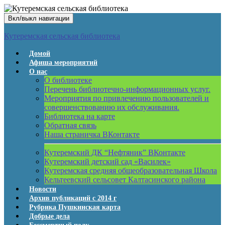
Вкл/выкл навигации
Кутеремская сельская библиотека
Домой
Афиша мероприятий
О нас
О библиотеке
Перечень библиотечно-информационных услуг.
Мероприятия по привлечению пользователей и
совершенствованию их обслуживания.
Библиотека на карте
Обратная связь
Наша страничка ВКонтакте
Кутеремский ДК “Нефтяник” ВКонтакте
Кутеремский детский сад «Василек»
Кутеремская средняя общеобразовательная Школа
Кельтеевский сельсовет Калтасинского района
Новости
Архив публикаций с 2014 г
Рубрика Пушкинская карта
Добрые дела