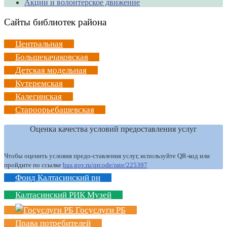
Акции и волонтерское движение
Сайты библиотек района
Центральная
Большекачаковская
Детская модельная
Кутеремская
Калегинская
Староорьебашевская
Оценка качества условий предоставления услуг
Чтобы оценить условия предо-ставления услуг, используйте QR-код или
пройдите по ссылке
bus.gov.ru/qrcode/rate/225397
Фонд Калтасинский рн
Калтасинский РИК Музей
Госуслуги РБ
Права потребителей