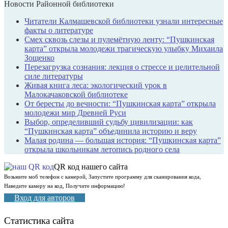
Новости Районной библиотеки
Читатели Калмашевской библиотеки узнали интересные
факты о литературе
Смех сквозь слезы и пулемётную ленту: “Пушкинская
карта” открыла молодежи трагическую улыбку Михаила
Зощенко
Перезагрузка сознания: лекция о стрессе и целительной
силе литературы
Живая книга леса: экологический урок в
Малокачаковской библиотеке
От бересты до вечности: “Пушкинская карта” открыла
молодежи мир Древней Руси
Выбор, определивший судьбу цивилизации: как
“Пушкинская карта” объединила историю и веру
Малая родина — большая история: “Пушкинская карта”
открыла школьникам летопись родного села
QR код нашего сайта
Возьмите моб телефон с камерой, Запустите программу для сканирования кода,
Наведите камеру на код, Получите информацию!
Вход для авторов
Статистика сайта