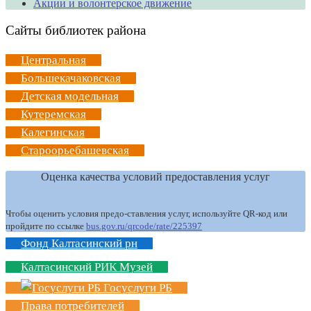
Акции и волонтерское движение
Сайты библиотек района
Центральная
Большекачаковская
Детская модельная
Кутеремская
Калегинская
Староорьебашевская
Оценка качества условий предоставления услуг
Чтобы оценить условия предо-ставления услуг, используйте QR-код или
пройдите по ссылке
bus.gov.ru/qrcode/rate/225397
Фонд Калтасинский рн
Калтасинский РИК Музей
Госуслуги РБ
Права потребителей