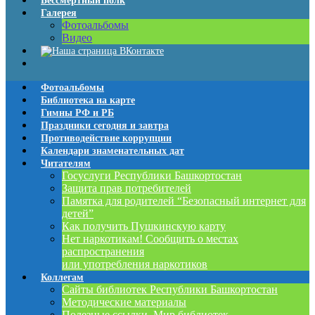
Бессмертный полк
Галерея
Фотоальбомы
Видео
Фотоальбомы
Библиотека на карте
Гимны РФ и РБ
Праздники сегодня и завтра
Противодействие коррупции
Календари знаменательных дат
Читателям
Госуслуги Республики Башкортостан
Защита прав потребителей
Памятка для родителей “Безопасный интернет для
детей”
Как получить Пушкинскую карту
Нет наркотикам! Сообщить о местах
распространения
или употребления наркотиков
Коллегам
Сайты библиотек Республики Башкортостан
Методические материалы
Полезные ссылки. Мир библиотек