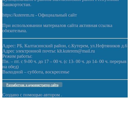
Башкортостан.
https://kuterem.ru - Официальный сайт
При использовании материалов сайта активная ссылка
обязательна.
Адрес: РБ, Калтасинский район, с.Кутерем, ул.Нефтяников д.6
Адрес электронной почты: klt.kuterem@mail.ru
Режим работы:
Пн. – пт. с 9-00 ч. до 17 – 00 ч. (с 13- 00 ч. до 14- 00 ч. перерыв
на обед)
Выходной – суббота, воскресенье
Разработчик и администратор сайта
Создано с помощью
автором
.