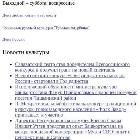
Выходной – суббота, воскресенье
День любви, семьи и верности
Фестиваль русской культуры “Русская матрёшка”
День России
Новости культуры
Салаватский театр стал победителем Всероссийского
конкурса и получил грант на новый спектакль
Всероссийский конкурс «Связующая нить народов
России» стартовал в Год единства
Исполняющий обязанности министра культуры
Башкортостана Фанур Шайхисламов с рабочей поездкой
посетил Чишминский район
III Межрегиональный фестиваль-конкурс традиционной
культуры горнозаводского населения «Фолк-Завод»
приглашает к участию
Директор Республиканского музея Боевой Славы
Ильшат Утяев представил опыт Башкортостана на
межрегиональной конференции «Музеи СВО: опыт и
перспективы» в Саратове