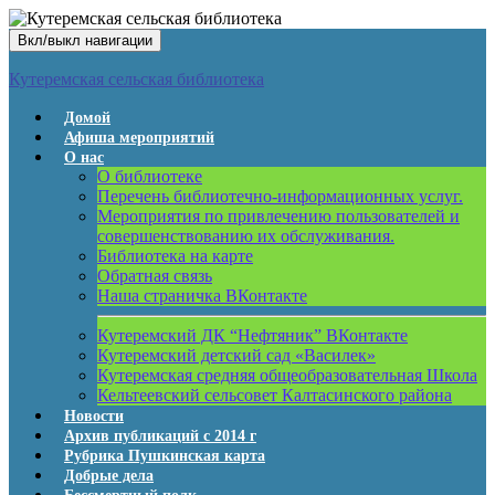
Вкл/выкл навигации
Кутеремская сельская библиотека
Домой
Афиша мероприятий
О нас
О библиотеке
Перечень библиотечно-информационных услуг.
Мероприятия по привлечению пользователей и
совершенствованию их обслуживания.
Библиотека на карте
Обратная связь
Наша страничка ВКонтакте
Кутеремский ДК “Нефтяник” ВКонтакте
Кутеремский детский сад «Василек»
Кутеремская средняя общеобразовательная Школа
Кельтеевский сельсовет Калтасинского района
Новости
Архив публикаций с 2014 г
Рубрика Пушкинская карта
Добрые дела