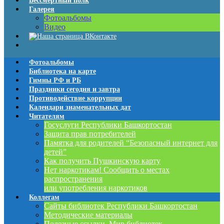
Бессмертный полк
Галерея
Фотоальбомы
Видео
Фотоальбомы
Библиотека на карте
Гимны РФ и РБ
Праздники сегодня и завтра
Противодействие коррупции
Календари знаменательных дат
Читателям
Госуслуги Республики Башкортостан
Защита прав потребителей
Памятка для родителей “Безопасный интернет для
детей”
Как получить Пушкинскую карту
Нет наркотикам! Сообщить о местах
распространения
или употребления наркотиков
Коллегам
Сайты библиотек Республики Башкортостан
Методические материалы
Полезные ссылки. Мир библиотек