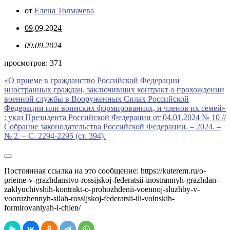
от
Елена Толмачева
09.09.2024
09.09.2024
просмотров:
371
«О приеме в гражданство Российской Федерации
иностранных граждан, заключивших контракт о прохождении
военной службы в Вооруженных Силах Российской
Федерации или воинских формированиях, и членов их семей»
: указ Президента Российской Федерации от 04.01.2024 № 10 //
Собрание законодательства Российской Федерации. – 2024. –
№ 2. – С. 2294-2295 (ст. 394).
Постоянная ссылка на это сообщение:
https://kuterem.ru/o-
prieme-v-grazhdanstvo-rossijskoj-federatsii-inostrannyh-grazhdan-
zaklyuchivshih-kontrakt-o-prohozhdenii-voennoj-sluzhby-v-
vooruzhennyh-silah-rossijskoj-federatsii-ili-voinskih-
formirovaniyah-i-chlen/