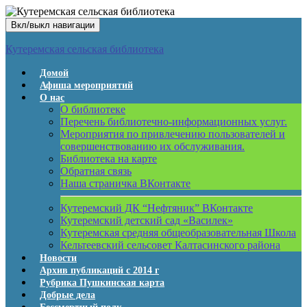
Вкл/выкл навигации
Кутеремская сельская библиотека
Домой
Афиша мероприятий
О нас
О библиотеке
Перечень библиотечно-информационных услуг.
Мероприятия по привлечению пользователей и
совершенствованию их обслуживания.
Библиотека на карте
Обратная связь
Наша страничка ВКонтакте
Кутеремский ДК “Нефтяник” ВКонтакте
Кутеремский детский сад «Василек»
Кутеремская средняя общеобразовательная Школа
Кельтеевский сельсовет Калтасинского района
Новости
Архив публикаций с 2014 г
Рубрика Пушкинская карта
Добрые дела