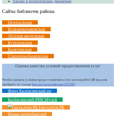
Акции и волонтерское движение
Сайты библиотек района
Центральная
Большекачаковская
Детская модельная
Кутеремская
Калегинская
Староорьебашевская
Оценка качества условий предоставления услуг
Чтобы оценить условия предо-ставления услуг, используйте QR-код или
пройдите по ссылке
bus.gov.ru/qrcode/rate/225397
Фонд Калтасинский рн
Калтасинский РИК Музей
Госуслуги РБ
Права потребителей