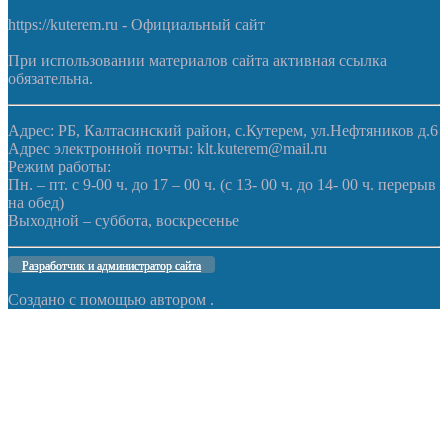
https://kuterem.ru - Официальный сайт
При использовании материалов сайта активная ссылка
обязательна.
Адрес: РБ, Калтасинский район, с.Кутерем, ул.Нефтяников д.6
Адрес электронной почты: klt.kuterem@mail.ru
Режим работы:
Пн. – пт. с 9-00 ч. до 17 – 00 ч. (с 13- 00 ч. до 14- 00 ч. перерыв
на обед)
Выходной – суббота, воскресенье
Разработчик и администратор сайта
Создано с помощью
автором
.