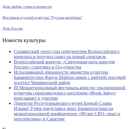
День любви, семьи и верности
Фестиваль русской культуры “Русская матрёшка”
День России
Новости культуры
Салаватский театр стал победителем Всероссийского
конкурса и получил грант на новый спектакль
Всероссийский конкурс «Связующая нить народов
России» стартовал в Год единства
Исполняющий обязанности министра культуры
Башкортостана Фанур Шайхисламов с рабочей поездкой
посетил Чишминский район
III Межрегиональный фестиваль-конкурс традиционной
культуры горнозаводского населения «Фолк-Завод»
приглашает к участию
Директор Республиканского музея Боевой Славы
Ильшат Утяев представил опыт Башкортостана на
межрегиональной конференции «Музеи СВО: опыт и
перспективы» в Саратове