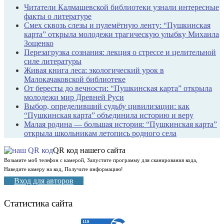
Читатели Калмашевской библиотеки узнали интересные
факты о литературе
Смех сквозь слезы и пулемётную ленту: “Пушкинская
карта” открыла молодежи трагическую улыбку Михаила
Зощенко
Перезагрузка сознания: лекция о стрессе и целительной
силе литературы
Живая книга леса: экологический урок в
Малокачаковской библиотеке
От бересты до вечности: “Пушкинская карта” открыла
молодежи мир Древней Руси
Выбор, определивший судьбу цивилизации: как
“Пушкинская карта” объединила историю и веру
Малая родина — большая история: “Пушкинская карта”
открыла школьникам летопись родного села
QR код нашего сайта
Возьмите моб телефон с камерой, Запустите программу для сканирования кода,
Наведите камеру на код, Получите информацию!
Вход для авторов
Статистика сайта