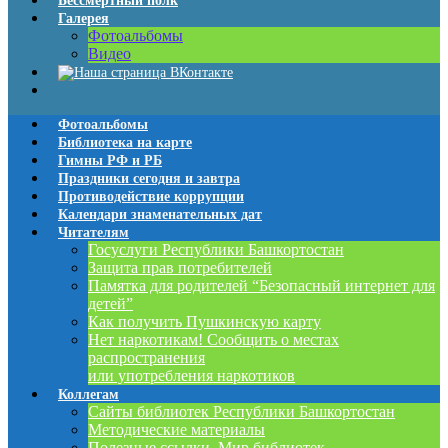
Бессмертный полк
Галерея
Фотоальбомы
Видео
Фотоальбомы
Библиотека на карте
Гимны РФ и РБ
Праздники сегодня и завтра
Противодействие коррупции
Календари знаменательных дат
Читателям
Госуслуги Республики Башкортостан
Защита прав потребителей
Памятка для родителей “Безопасный интернет для
детей”
Как получить Пушкинскую карту
Нет наркотикам! Сообщить о местах
распространения
или употребления наркотиков
Коллегам
Сайты библиотек Республики Башкортостан
Методические материалы
Полезные ссылки. Мир библиотек