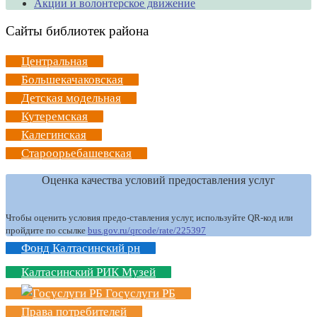
Акции и волонтерское движение
Сайты библиотек района
Центральная
Большекачаковская
Детская модельная
Кутеремская
Калегинская
Староорьебашевская
Оценка качества условий предоставления услуг
Чтобы оценить условия предо-ставления услуг, используйте QR-код или
пройдите по ссылке
bus.gov.ru/qrcode/rate/225397
Фонд Калтасинский рн
Калтасинский РИК Музей
Госуслуги РБ
Права потребителей