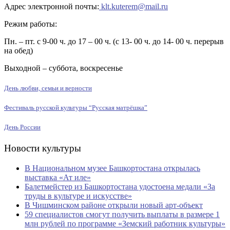
Адрес электронной почты:
klt.kuterem@mail.ru
Режим работы:
Пн. – пт. с 9-00 ч. до 17 – 00 ч. (с 13- 00 ч. до 14- 00 ч. перерыв
на обед)
Выходной – суббота, воскресенье
День любви, семьи и верности
Фестиваль русской культуры “Русская матрёшка”
День России
Новости культуры
В Национальном музее Башкортостана открылась
выставка «Ат иле»
Балетмейстер из Башкортостана удостоена медали «За
труды в культуре и искусстве»
В Чишминском районе открыли новый арт-объект
59 специалистов смогут получить выплаты в размере 1
млн рублей по программе «Земский работник культуры»