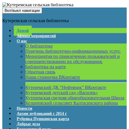
Вкл/выкл навигации
Кутеремская сельская библиотека
Домой
Афиша мероприятий
О нас
О библиотеке
Перечень библиотечно-информационных услуг.
Мероприятия по привлечению пользователей и
совершенствованию их обслуживания.
Библиотека на карте
Обратная связь
Наша страничка ВКонтакте
Кутеремский ДК “Нефтяник” ВКонтакте
Кутеремский детский сад «Василек»
Кутеремская средняя общеобразовательная Школа
Кельтеевский сельсовет Калтасинского района
Новости
Архив публикаций с 2014 г
Рубрика Пушкинская карта
Добрые дела