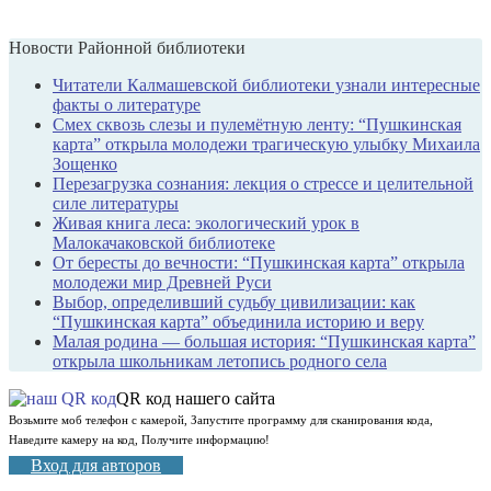
Новости Районной библиотеки
Читатели Калмашевской библиотеки узнали интересные
факты о литературе
Смех сквозь слезы и пулемётную ленту: “Пушкинская
карта” открыла молодежи трагическую улыбку Михаила
Зощенко
Перезагрузка сознания: лекция о стрессе и целительной
силе литературы
Живая книга леса: экологический урок в
Малокачаковской библиотеке
От бересты до вечности: “Пушкинская карта” открыла
молодежи мир Древней Руси
Выбор, определивший судьбу цивилизации: как
“Пушкинская карта” объединила историю и веру
Малая родина — большая история: “Пушкинская карта”
открыла школьникам летопись родного села
QR код нашего сайта
Возьмите моб телефон с камерой, Запустите программу для сканирования кода,
Наведите камеру на код, Получите информацию!
Вход для авторов