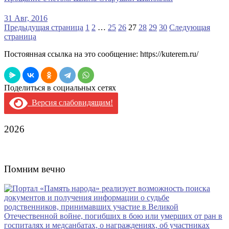
31 Авг, 2016
Posts
Предыдущая страница
1
2
…
25
26
27
28
29
30
Следующая
страница
Navigation
Постоянная ссылка на это сообщение:
https://kuterem.ru/
Поделиться в социальных сетях
Версия слабовидящим!
2026
Помним вечно